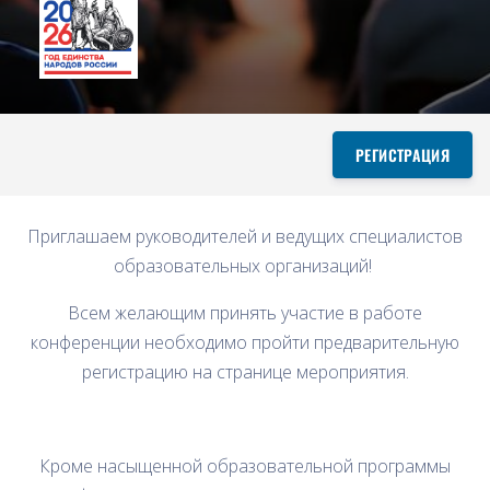
РЕГИСТРАЦИЯ
Приглашаем руководителей и ведущих специалистов
образовательных организаций!
Всем желающим принять участие в работе
конференции необходимо пройти предварительную
регистрацию на странице мероприятия.
Кроме насыщенной образовательной программы