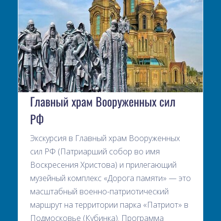
Главный храм Вооруженных сил
РФ
Экскурсия в Главный храм Вооруженных
сил РФ (Патриарший собор во имя
Воскресения Христова) и прилегающий
музейный комплекс «Дорога памяти» — это
масштабный военно-патриотический
маршрут на территории парка «Патриот» в
Подмосковье (Кубинка). Программа